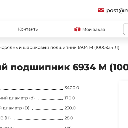
post@m
и
Контакты
Мой заказ
орядный шариковый подшипник 6934 M (1000934 Л)
 подшипник 6934 M (100
3400.0
ний диаметр (d)
170.0
 диаметр (D)
230.0
B (H)
28.0