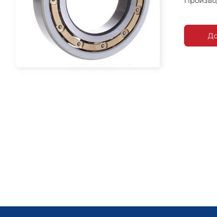
Произво
До