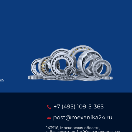
ых
+7 (495) 109-5-365
post@mexanika24.ru
143916, Московская область,
г. Балашиха, ул. 1‑я Железнодорожная,