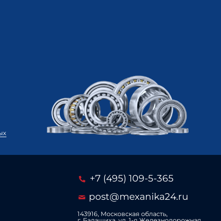
ых
+7 (495) 109-5-365
post@mexanika24.ru
143916, Московская область,
г. Балашиха, ул. 1‑я Железнодорожная,