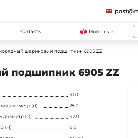
post@m
и
Контакты
Мой заказ
норядный шариковый подшипник 6905 ZZ
й подшипник 6905 ZZ
41.0
ний диаметр (d)
25.0
 диаметр (D)
42.0
B (H)
9.0