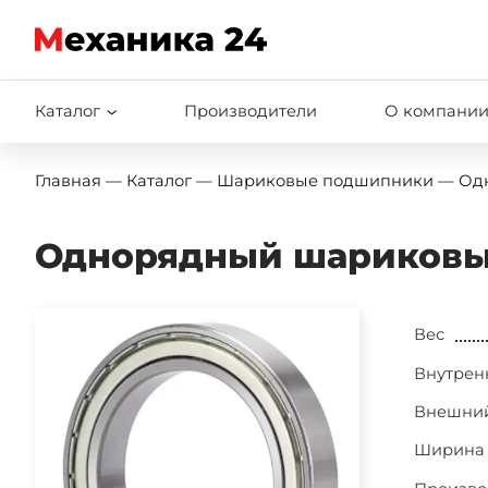
Каталог
Производители
О компани
Шариковые подшипники
Главная
—
Каталог
—
Шариковые подшипники
—
Од
Роликовые подшипники
Однорядный шариковы
Игольчатые подшипники
Шарнирные подшипники
Вес
Подшипниковые разборные узлы
Внутрен
Подшипниковые узлы
Внешний
Опорные ролики
Ширина 
Подшипники ГОСТ