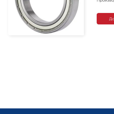
Произво
До